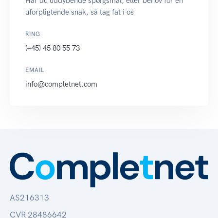
Har du uddybende spørgsmål, eller behov for en
uforpligtende snak, så tag fat i os
RING
(+45) 45 80 55 73
EMAIL
info@completnet.com
AS216313
CVR 28486642